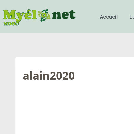
Accueil
L
alain2020