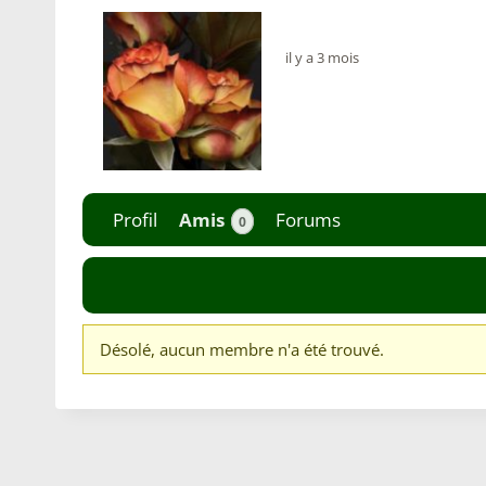
il y a 3 mois
Profil
Amis
Forums
0
Désolé, aucun membre n'a été trouvé.
M
e